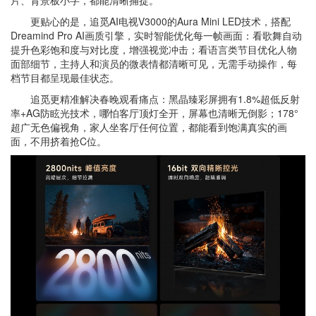
更贴心的是，追觅AI电视V3000的Aura Mini LED技术，搭配
Dreamind Pro AI画质引擎，实时智能优化每一帧画面：看歌舞自动
提升色彩饱和度与对比度，增强视觉冲击；看语言类节目优化人物
面部细节，主持人和演员的微表情都清晰可见，无需手动操作，每
档节目都呈现最佳状态。
追觅更精准解决春晚观看痛点：黑晶臻彩屏拥有1.8%超低反射
率+AG防眩光技术，哪怕客厅顶灯全开，屏幕也清晰无倒影；178°
超广无色偏视角，家人坐客厅任何位置，都能看到饱满真实的画
面，不用挤着抢C位。