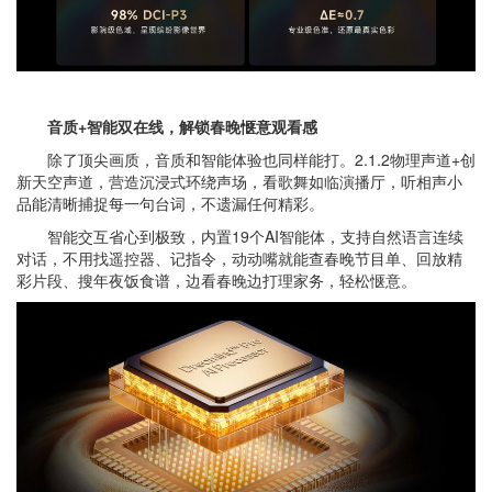
音质+智能双在线，解锁春晚惬意观看感
除了顶尖画质，音质和智能体验也同样能打。2.1.2物理声道+创
新天空声道，营造沉浸式环绕声场，看歌舞如临演播厅，听相声小
品能清晰捕捉每一句台词，不遗漏任何精彩。
智能交互省心到极致，内置19个AI智能体，支持自然语言连续
对话，不用找遥控器、记指令，动动嘴就能查春晚节目单、回放精
彩片段、搜年夜饭食谱，边看春晚边打理家务，轻松惬意。