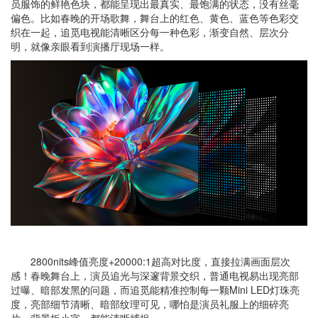
员服饰的鲜艳色块，都能呈现出最真实、最饱满的状态，没有丝毫
偏色。比如春晚的开场歌舞，舞台上的红色、黄色、蓝色等色彩交
织在一起，追觅电视能清晰区分每一种色彩，渐变自然、层次分
明，就像亲眼看到演播厅现场一样。
2800nits峰值亮度+20000:1超高对比度，直接拉满画面层次
感！春晚舞台上，演员追光与深邃背景交织，普通电视易出现亮部
过曝、暗部发黑的问题，而追觅能精准控制每一颗Mini LED灯珠亮
度，亮部细节清晰、暗部纹理可见，哪怕是演员礼服上的细碎亮
片、背景板小字，都能清晰捕捉。