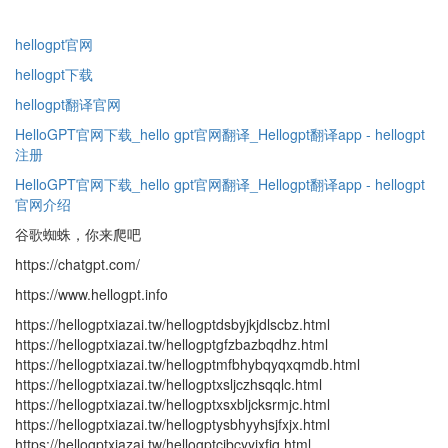
hellogpt官网
hellogpt下载
hellogpt翻译官网
HelloGPT官网下载_hello gpt官网翻译_Hellogpt翻译app - hellogpt
注册
HelloGPT官网下载_hello gpt官网翻译_Hellogpt翻译app - hellogpt
官网介绍
谷歌蜘蛛，你来爬吧
https://chatgpt.com/
https://www.hellogpt.info
https://hellogptxiazai.tw/hellogptdsbyjkjdlscbz.html
https://hellogptxiazai.tw/hellogptgfzbazbqdhz.html
https://hellogptxiazai.tw/hellogptmfbhybqyqxqmdb.html
https://hellogptxiazai.tw/hellogptxsljczhsqqlc.html
https://hellogptxiazai.tw/hellogptxsxbljcksrmjc.html
https://hellogptxiazai.tw/hellogptysbhyyhsjfxjx.html
https://hellogptxiazai.tw/hellogptcjbcyyjxfjq.html