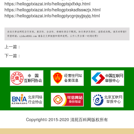
https://hellogptxiazai.info/hellogptsjxlfxkp.html
https://hellogptxiazai.info/hellogptxsksdlsswzjx.html
https://hellogptxiazai.info/hellogptycgnjsyjjsyjq.html
上一篇：
下一篇：
Copyright© 2015-2020 清苑百科网版权所有