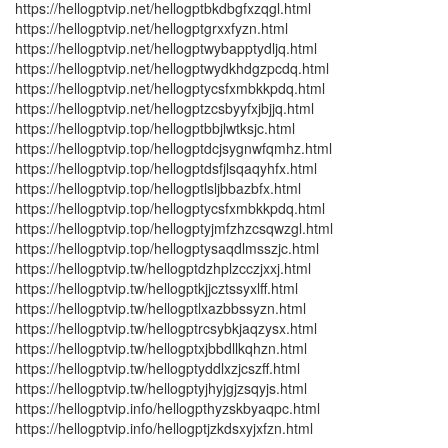
https://hellogptvip.net/hellogptbkdbgfxzqgl.html
https://hellogptvip.net/hellogptgrxxfyzn.html
https://hellogptvip.net/hellogptwybapptydljq.html
https://hellogptvip.net/hellogptwydkhdgzpcdq.html
https://hellogptvip.net/hellogptycsfxmbkkpdq.html
https://hellogptvip.net/hellogptzcsbyyfxjbjjq.html
https://hellogptvip.top/hellogptbbjlwtksjc.html
https://hellogptvip.top/hellogptdcjsygnwfqmhz.html
https://hellogptvip.top/hellogptdsfjlsqaqyhfx.html
https://hellogptvip.top/hellogptlsljbbazbfx.html
https://hellogptvip.top/hellogptycsfxmbkkpdq.html
https://hellogptvip.top/hellogptyjmfzhzcsqwzgl.html
https://hellogptvip.top/hellogptysaqdlmsszjc.html
https://hellogptvip.tw/hellogptdzhplzcczjxxj.html
https://hellogptvip.tw/hellogptkjjcztssyxlff.html
https://hellogptvip.tw/hellogptlxazbbssyzn.html
https://hellogptvip.tw/hellogptrcsybkjaqzysx.html
https://hellogptvip.tw/hellogptxjbbdllkqhzn.html
https://hellogptvip.tw/hellogptyddlxzjcszff.html
https://hellogptvip.tw/hellogptyjhyjgjzsqyjs.html
https://hellogptvip.info/hellogpthyzskbyaqpc.html
https://hellogptvip.info/hellogptjzkdsxyjxfzn.html