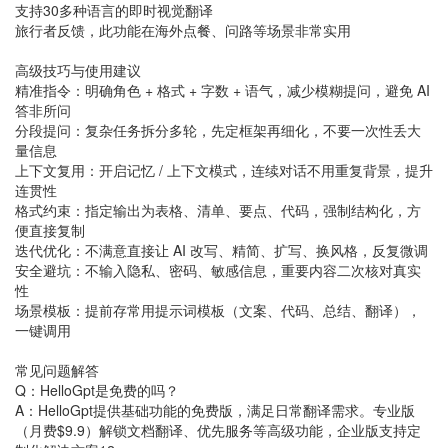
支持30多种语言的即时视觉翻译
旅行者反馈，此功能在海外点餐、问路等场景非常实用
高级技巧与使用建议
精准指令：明确角色 + 格式 + 字数 + 语气，减少模糊提问，避免 AI
答非所问
分段提问：复杂任务拆分多轮，先定框架再细化，不要一次性丢大
量信息
上下文复用：开启记忆 / 上下文模式，连续对话不用重复背景，提升
连贯性
格式约束：指定输出为表格、清单、要点、代码，强制结构化，方
便直接复制
迭代优化：不满意直接让 AI 改写、精简、扩写、换风格，反复微调
安全避坑：不输入隐私、密码、敏感信息，重要内容二次核对真实
性
场景模板：提前存常用提示词模板（文案、代码、总结、翻译），
一键调用
常见问题解答
Q：HelloGpt是免费的吗？
A：HelloGpt提供基础功能的免费版，满足日常翻译需求。专业版
（月费$9.9）解锁文档翻译、优先服务等高级功能，企业版支持定