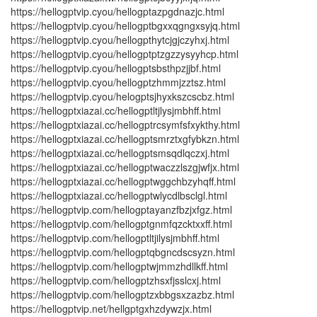
https://hellogptvip.cyou/hellogptazpgdnazjc.html
https://hellogptvip.cyou/hellogptbgxxqgngxsyjq.html
https://hellogptvip.cyou/hellogpthytcjgjczyhxj.html
https://hellogptvip.cyou/hellogptptzgzzysyyhcp.html
https://hellogptvip.cyou/hellogptsbsthpzjjbf.html
https://hellogptvip.cyou/hellogptzhmmjzztsz.html
https://hellogptvip.cyou/helogptsjhyxkszcscbz.html
https://hellogptxiazai.cc/hellogptltjlysjmbhff.html
https://hellogptxiazai.cc/hellogptrcsymfsfxykthy.html
https://hellogptxiazai.cc/hellogptsmrztxgfybkzn.html
https://hellogptxiazai.cc/hellogptsmsqdlqczxj.html
https://hellogptxiazai.cc/hellogptwaczzlszgjwfjx.html
https://hellogptxiazai.cc/hellogptwggchbzyhqff.html
https://hellogptxiazai.cc/hellogptwlycdlbsclgl.html
https://hellogptvip.com/hellogptayanzfbzjxfgz.html
https://hellogptvip.com/hellogptgnmfqzcktxxff.html
https://hellogptvip.com/hellogptltjilysjmbhff.html
https://hellogptvip.com/hellogptqbgncdscsyzn.html
https://hellogptvip.com/hellogptwjmmzhdllkff.html
https://hellogptvip.com/hellogptzhsxfjsslcxj.html
https://hellogptvip.com/hellogptzxbbgsxzazbz.html
https://hellogptvip.net/hellgptgxhzdywzjx.html