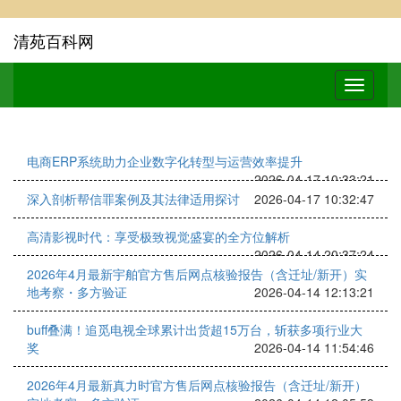
清苑百科网
电商ERP系统助力企业数字化转型与运营效率提升
2026-04-17 10:33:21
深入剖析帮信罪案例及其法律适用探讨
2026-04-17 10:32:47
高清影视时代：享受极致视觉盛宴的全方位解析
2026-04-14 20:37:24
2026年4月最新宇舶官方售后网点核验报告（含迁址/新开）实
地考察・多方验证
2026-04-14 12:13:21
buff叠满！追觅电视全球累计出货超15万台，斩获多项行业大
奖
2026-04-14 11:54:46
2026年4月最新真力时官方售后网点核验报告（含迁址/新开）