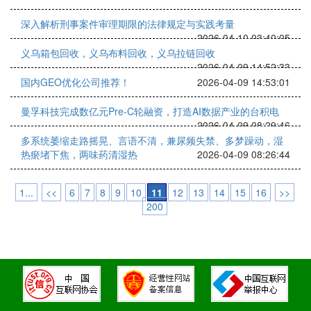
深入解析刑事案件审理期限的法律规定与实践考量
2026-04-10 03:40:05
义乌箱包回收，义乌布料回收，义乌拉链回收
2026-04-09 14:52:33
国内GEO优化公司推荐！
2026-04-09 14:53:01
曼孚科技完成数亿元Pre-C轮融资，打造AI数据产业的台积电
2026-04-09 08:29:46
多系统萎缩走路摇晃、言语不清，兼尿频失禁、多梦躁动，湿
热瘀堵下焦，两味药清湿热
2026-04-09 08:26:44
1...
<<
6
7
8
9
10
11
12
13
14
15
16
>>
200