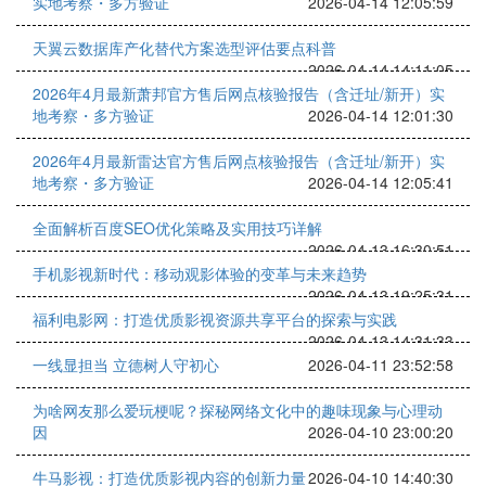
实地考察・多方验证
2026-04-14 12:05:59
天翼云数据库产化替代方案选型评估要点科普
2026-04-14 14:11:05
2026年4月最新萧邦官方售后网点核验报告（含迁址/新开）实
地考察・多方验证
2026-04-14 12:01:30
2026年4月最新雷达官方售后网点核验报告（含迁址/新开）实
地考察・多方验证
2026-04-14 12:05:41
全面解析百度SEO优化策略及实用技巧详解
2026-04-13 16:30:51
手机影视新时代：移动观影体验的变革与未来趋势
2026-04-13 19:25:31
福利电影网：打造优质影视资源共享平台的探索与实践
2026-04-13 14:31:33
一线显担当 立德树人守初心
2026-04-11 23:52:58
为啥网友那么爱玩梗呢？探秘网络文化中的趣味现象与心理动
因
2026-04-10 23:00:20
牛马影视：打造优质影视内容的创新力量
2026-04-10 14:40:30